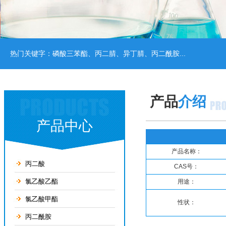
热门关键字：
磷酸三苯酯
、
丙二腈
、
异丁腈
、
丙二酰胺
...
产品
介绍
产品中心
产品名称：
丙二酸
CAS号：
氯乙酸乙酯
用途：
氯乙酸甲酯
性状：
丙二酰胺