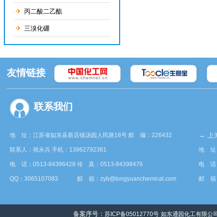
丙二酸二乙酯
三溴化硼
友情链接
联系我们
→ 上
地 址：江苏省如东县新店镇汤园人民路18号 邮 编：226432
联系人：祝永兵 手机：13962792381
地 址
电 话：0513-84396428 传 真：0513-84398476
电 话：
QQ：3065107083 邮 箱：
zyb@tongyuanchemical.com
邮 箱
备案序号：
苏ICP备05012770号
如东通园化工有限公