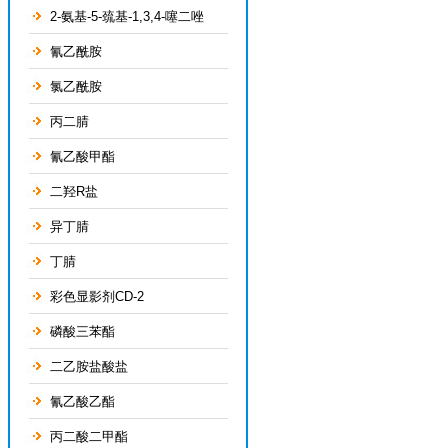
2-氨基-5-巯基-1,3,4-噻二唑
氰乙酰胺
氯乙酰胺
丙二腈
氰乙酸甲酯
二羟R盐
异丁腈
丁腈
彩色显影剂CD-2
磷酸三苯酯
二乙胺盐酸盐
氰乙酸乙酯
丙二酸二甲酯